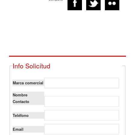
Anunciarse con nosotros es muy fácil, solo tiene que
rellenar este formulario y nos pondremos en contacto
con usted para explicarle las diferentes formas de
publicitarse en nuestro medio.
Rellena todos los campos
Info Solicítud
Marca comercial
Nombre
Contacto
Teléfono
Email